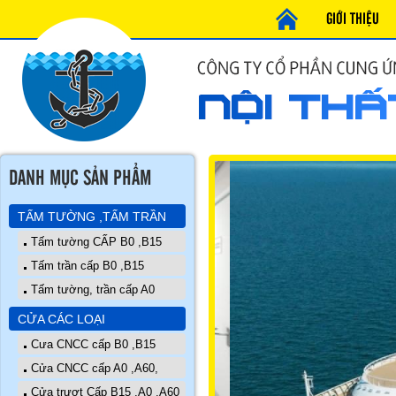
GIỚI THIỆU
DANH MỤC SẢN PHẨM
TẤM TƯỜNG ,TẤM TRẦN
Tấm tường CẤP B0 ,B15
Tấm trần cấp B0 ,B15
Tấm tường, trần cấp A0
CỬA CÁC LOẠI
Cưa CNCC cấp B0 ,B15
Cửa CNCC cấp A0 ,A60,
Cửa trượt Cấp B15 ,A0 ,A60