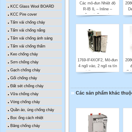
Các mô-đun Nhiệt độ
208
KCC Glass Wool BOARD
R-IB IL – Inline –
D
KCC Pire cover
Bosch Rexroth
Tấm vải chống cháy
Tấm vải chống nắng
Tấm vải chống ánh sáng
Tấm vải chống thấm
Keo chống cháy
1769-IF4XOF2, Mô-đun
208
Sơn chống cháy
4 ngõ vào, 2 ngõ ra tín
đ
Gạch chống cháy
hiệu tương tự
Eth
8ompactLogix
Gối chống cháy
Đất sét chống cháy
Các sản phẩm khác thu
Vữa chống cháy
Vòng chống cháy
Quần áo, ủng chống cháy
Bọc ống cách nhiệt
Băng chống cháy