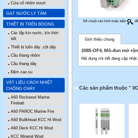
Cửa sổ nhôm trượt
GẠT NƯỚC LY TÂM
Rê chuột vào hình hoặc bấm
để
THIẾT BỊ TRÊN BOONG
Các lắp kín nước, kín thời
tiết
Giới thiệu chung
Thiết bị luồn dây ,cột dây
2085-OF4, Mô-đun mở rộng
Cầu thang nhôm
Nội dung chi tiết đang cập nhật
Cầu thang dây
Đệm cao su
VẬT LIỆU CÁCH NHIỆT
Các sản phẩm thuộc " I/O
CHỐNG CHÁY
A60 Rockwool Marine
Firebatt
A60 PAROC Marine Fire
A60 Builkhead KCC Hi Wool
A60 Deck KCC Hi Wool
KCC Mineral Wool