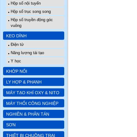
Hộp số nội tuyến
Hộp số trục song song
Hộp số truyền động góc
vuông
KEO DÍNH
Điện tử
Năng lượng tái tạo
Y học
KHỚP NỐI
LY HỢP & PHANH
MÁY TẠO KHÍ OXY & NITO
MÁY THỔI CÔNG NGHIỆP
NGHIỀN & PHÂN TÁN
SƠN
THIẾT BỊ CHUỒNG TRẠI