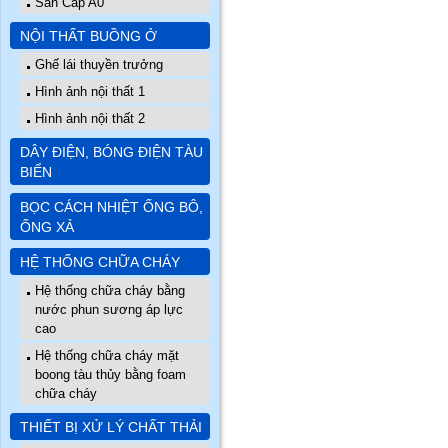
Sàn Cấp A0
NỘI THẤT BUỒNG Ở
Ghế lái thuyền trưởng
Hình ảnh nội thất 1
Hình ảnh nội thất 2
DÂY ĐIỆN, BÓNG ĐIỆN TÀU
BIỂN
BỌC CÁCH NHIỆT ỐNG BÔ,
ỐNG XẢ
HỆ THỐNG CHỮA CHÁY
Hệ thống chữa cháy bằng
nước phun sương áp lực
cao
Hệ thống chữa cháy mặt
boong tàu thủy bằng foam
chữa cháy
THIẾT BỊ XỬ LÝ CHẤT THẢI