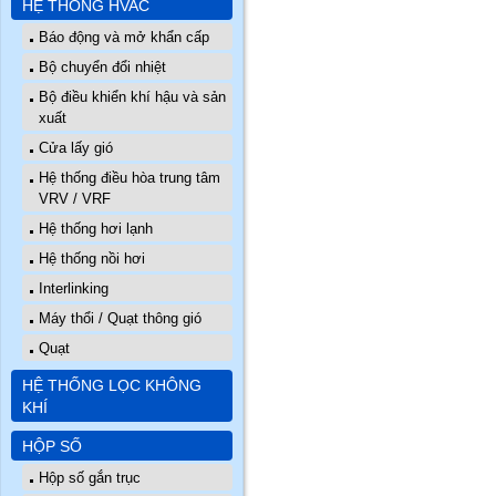
HỆ THỐNG HVAC
Báo động và mở khẩn cấp
Bộ chuyển đổi nhiệt
Bộ điều khiển khí hậu và sản
xuất
Cửa lấy gió
Hệ thống điều hòa trung tâm
VRV / VRF
Hệ thống hơi lạnh
Hệ thống nồi hơi
Interlinking
Máy thổi / Quạt thông gió
Quạt
HỆ THỐNG LỌC KHÔNG
KHÍ
HỘP SỐ
Hộp số gắn trục