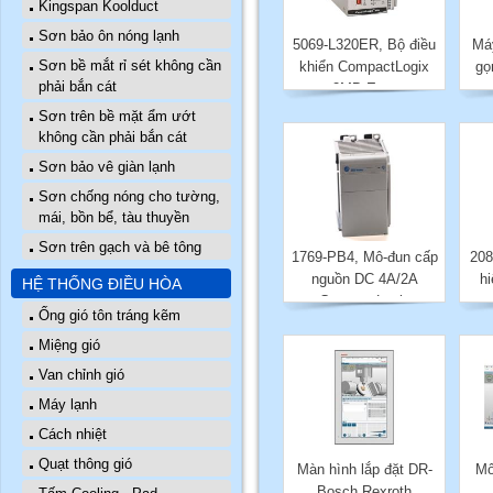
Kingspan Koolduct
Sơn bảo ôn nóng lạnh
5069-L320ER, Bộ điều
Má
Sơn bề mắt rỉ sét không cần
khiển CompactLogix
gọ
phải bắn cát
2MB Enet
Sơn trên bề mặt ẩm ướt
không cần phải bắn cát
Sơn bảo vê giàn lạnh
Sơn chống nóng cho tường,
mái, bồn bể, tàu thuyền
Sơn trên gạch và bê tông
1769-PB4, Mô-đun cấp
208
nguồn DC 4A/2A
h
HỆ THỐNG ĐIỀU HÒA
CompactLogix
Ống gió tôn tráng kẽm
Miệng gió
Van chỉnh gió
Máy lạnh
Cách nhiệt
Quạt thông gió
Màn hình lắp đặt DR-
Mô
Bosch Rexroth