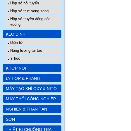
Hộp số nội tuyến
Hộp số trục song song
Hộp số truyền động góc
vuông
KEO DÍNH
Điện tử
Năng lượng tái tạo
Y học
KHỚP NỐI
LY HỢP & PHANH
MÁY TẠO KHÍ OXY & NITO
MÁY THỔI CÔNG NGHIỆP
NGHIỀN & PHÂN TÁN
SƠN
THIẾT BỊ CHUỒNG TRẠI