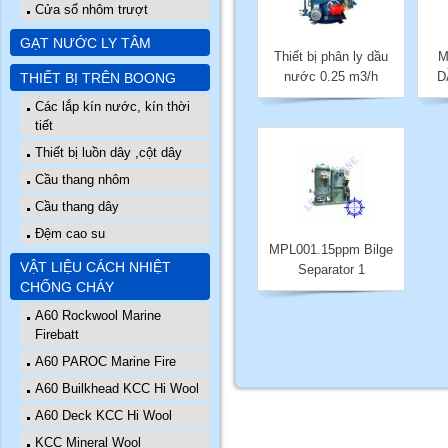
Cửa sổ nhôm trượt
GẠT NƯỚC LY TÂM
Thiết bị phân ly dầu
M
nước 0.25 m3/h
D
THIẾT BỊ TRÊN BOONG
Các lắp kín nước, kín thời
tiết
Thiết bị luồn dây ,cột dây
Cầu thang nhôm
Cầu thang dây
Đệm cao su
MPL001.15ppm Bilge
VẬT LIỆU CÁCH NHIỆT
Separator 1
CHỐNG CHÁY
A60 Rockwool Marine
Firebatt
A60 PAROC Marine Fire
A60 Builkhead KCC Hi Wool
A60 Deck KCC Hi Wool
KCC Mineral Wool