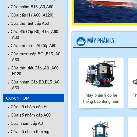
Cửa nhôm B15 ,A0,A60
Cửa cấp H ( A60 ,A120)
Cửa thời tiết cấp A60
Cửa đôi Cấp B0, B15 ,A60
,A30
MÁY PHÂN LY
Cửa kín thời tiết Cấp A60
Cửa trượt cấp BO ,B15 ,A0
,A60
Cửa thời tiết Cấp ,A0 ,A60
,H120
Cửa nhôm Cấp B0,B15 ,A0
,A60
Máy phân li có hệ
Th
CỬA NHÔM
thống báo động hàm
Cửa sổ nhôm cấp H
lượng dầu trong nước
thải
Cửa sổ nhôm cấp A60
Cửa nhôm cấp A0
Cửa sổ nhôm thường