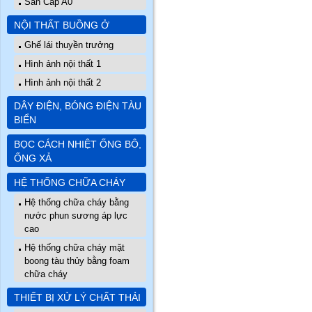
Sàn Cấp A0
NỘI THẤT BUỒNG Ở
Ghế lái thuyền trưởng
Hình ảnh nội thất 1
Hình ảnh nội thất 2
DÂY ĐIỆN, BÓNG ĐIỆN TÀU
BIỂN
BỌC CÁCH NHIỆT ỐNG BÔ,
ỐNG XẢ
HỆ THỐNG CHỮA CHÁY
Hệ thống chữa cháy bằng
nước phun sương áp lực
cao
Hệ thống chữa cháy mặt
boong tàu thủy bằng foam
chữa cháy
THIẾT BỊ XỬ LÝ CHẤT THẢI