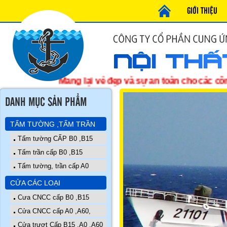
GIỚI THIỆU
Mang lại vẻ đẹp và sự an toàn cho các công trìn
DANH MỤC SẢN PHẨM
TẤM TƯỜNG ,TẤM TRẦN
Tấm tường CẤP B0 ,B15
Tấm trần cấp B0 ,B15
Tấm tường, trần cấp A0
CỬA CÁC LOẠI
Cưa CNCC cấp B0 ,B15
Cửa CNCC cấp A0 ,A60,
Cửa trượt Cấp B15 ,A0 ,A60