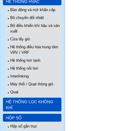
HỆ THỐNG HVAC
Báo động và mở khẩn cấp
Bộ chuyển đổi nhiệt
Bộ điều khiển khí hậu và sản
xuất
Cửa lấy gió
Hệ thống điều hòa trung tâm
VRV / VRF
Hệ thống hơi lạnh
Hệ thống nồi hơi
Interlinking
Máy thổi / Quạt thông gió
Quạt
HỆ THỐNG LỌC KHÔNG
KHÍ
HỘP SỐ
Hộp số gắn trục