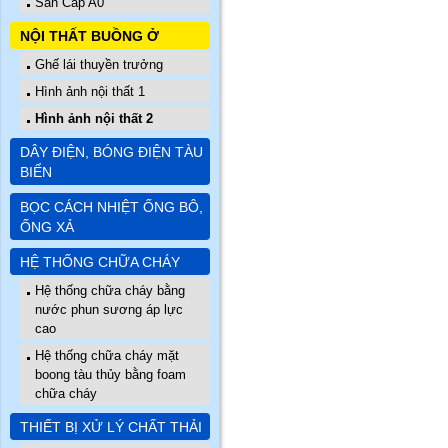
Sàn Cấp A0
NỘI THẤT BUỒNG Ở
Ghế lái thuyền trưởng
Hình ảnh nội thất 1
Hình ảnh nội thất 2
DÂY ĐIỆN, BÓNG ĐIỆN TÀU
BIỂN
BỌC CÁCH NHIỆT ỐNG BÔ,
ỐNG XẢ
HỆ THỐNG CHỮA CHÁY
Hệ thống chữa cháy bằng
nước phun sương áp lực
cao
Hệ thống chữa cháy mặt
boong tàu thủy bằng foam
chữa cháy
THIẾT BỊ XỬ LÝ CHẤT THẢI