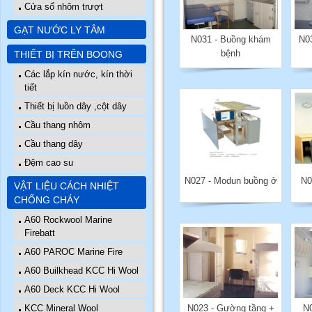
Cửa sổ nhôm trượt
GẠT NƯỚC LY TÂM
N031 - Buồng khám
N0
bệnh
THIẾT BỊ TRÊN BOONG
Các lắp kín nước, kín thời
tiết
Thiết bị luồn dây ,cột dây
Cầu thang nhôm
Cầu thang dây
Đệm cao su
N027 - Modun buồng ở
N0
VẬT LIỆU CÁCH NHIỆT
CHỐNG CHÁY
A60 Rockwool Marine
Firebatt
A60 PAROC Marine Fire
A60 Builkhead KCC Hi Wool
A60 Deck KCC Hi Wool
KCC Mineral Wool
N023 - Gường tầng +
N