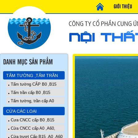
GIỚI THIỆU
DANH MỤC SẢN PHẨM
TẤM TƯỜNG ,TẤM TRẦN
Tấm tường CẤP B0 ,B15
Tấm trần cấp B0 ,B15
Tấm tường, trần cấp A0
CỬA CÁC LOẠI
Cưa CNCC cấp B0 ,B15
Cửa CNCC cấp A0 ,A60,
Cửa trượt Cấp B15 ,A0 ,A60