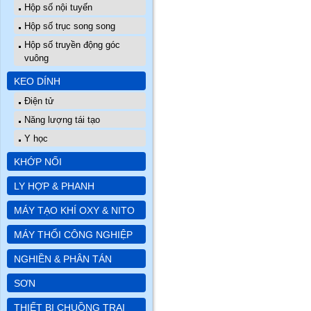
Hộp số nội tuyến
Hộp số trục song song
Hộp số truyền động góc
vuông
KEO DÍNH
Điện tử
Năng lượng tái tạo
Y học
KHỚP NỐI
LY HỢP & PHANH
MÁY TẠO KHÍ OXY & NITO
MÁY THỔI CÔNG NGHIỆP
NGHIỀN & PHÂN TÁN
SƠN
THIẾT BỊ CHUỒNG TRẠI