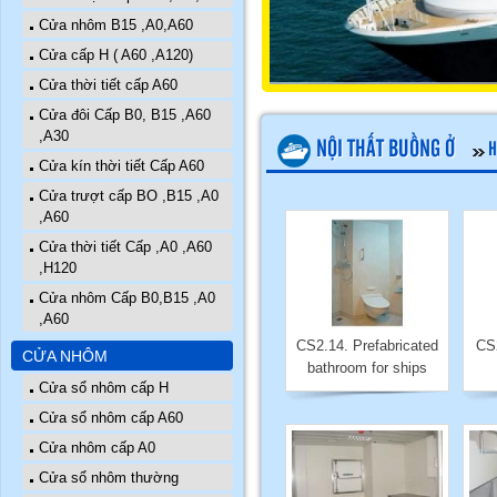
Cửa nhôm B15 ,A0,A60
Cửa cấp H ( A60 ,A120)
Cửa thời tiết cấp A60
Cửa đôi Cấp B0, B15 ,A60
,A30
NỘI THẤT BUỒNG Ở
H
Cửa kín thời tiết Cấp A60
Cửa trượt cấp BO ,B15 ,A0
,A60
Cửa thời tiết Cấp ,A0 ,A60
,H120
Cửa nhôm Cấp B0,B15 ,A0
,A60
CS2.14. Prefabricated
CS2
CỬA NHÔM
bathroom for ships
Cửa sổ nhôm cấp H
Cửa sổ nhôm cấp A60
Cửa nhôm cấp A0
Cửa sổ nhôm thường