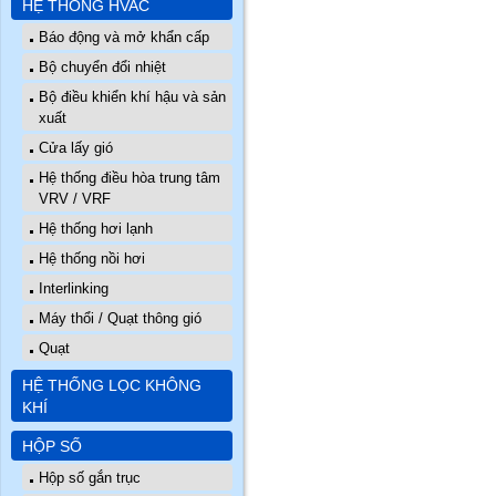
HỆ THỐNG HVAC
Báo động và mở khẩn cấp
Bộ chuyển đổi nhiệt
Bộ điều khiển khí hậu và sản
xuất
Cửa lấy gió
Hệ thống điều hòa trung tâm
VRV / VRF
Hệ thống hơi lạnh
Hệ thống nồi hơi
Interlinking
Máy thổi / Quạt thông gió
Quạt
HỆ THỐNG LỌC KHÔNG
KHÍ
HỘP SỐ
Hộp số gắn trục